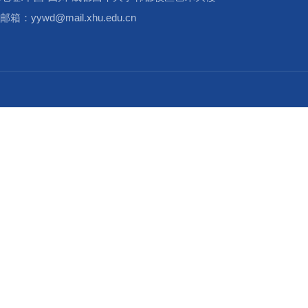
邮箱：yywd@mail.xhu.edu.cn