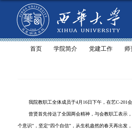
首页
学院简介
党建工作
师
我院教职工全体成员
于
4
月
16
日
下
午
，
在
艺
C-201
曾贤首先传达了全国两会精神，与会
教职工表示
个意识”，坚定“四个自信”，从生机盎然的春天再出