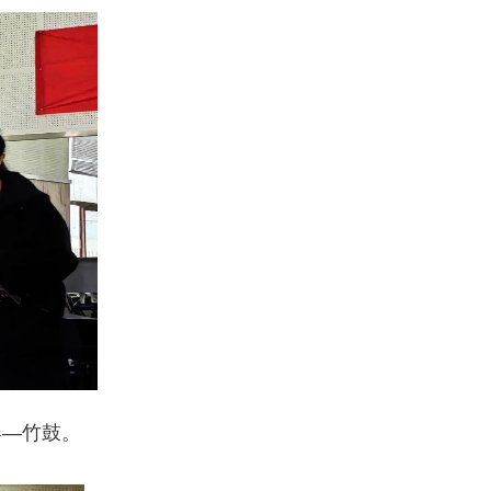
器—竹鼓。