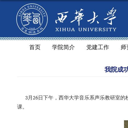
首页
学院简介
党建工作
师
我院成
月
日下午，西华大学音乐系声乐教研室的
3
26
课。